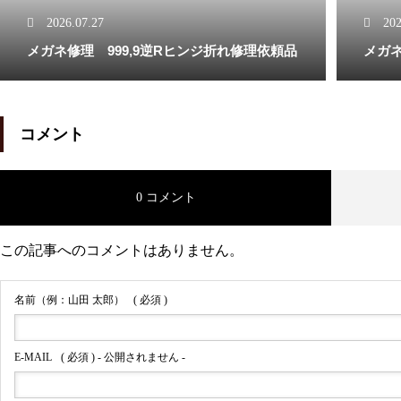
オークリーバッドマンバネ蝶番
2026.07.27
202
修理依頼品
メガネ修理 999,9逆Rヒンジ折れ修理依頼品
メガネ
コメント
オークリーサングラスばね丁番
修理実例
0 コメント
この記事へのコメントはありません。
オークリーハチェットのバネ蝶
名前（例：山田 太郎）
( 必須 )
番修理
E-MAIL
( 必須 ) - 公開されません -