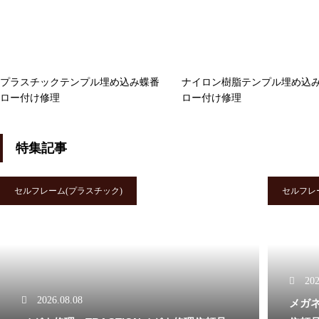
番修理依頼品
プラスチックテンプル埋め込み蝶番
ナイロン樹脂テンプル埋め込
メガネ修理 アランミクリクリ
ロー付け修理
ロー付け修理
ングス修理依頼品
特集記事
セルフレーム(プラスチック)
セルフレ
メガネ修理 アランミクリバネ
蝶番修理依頼品
202
2026.08.08
メガ
メガネ修理依頼 アランミクリ