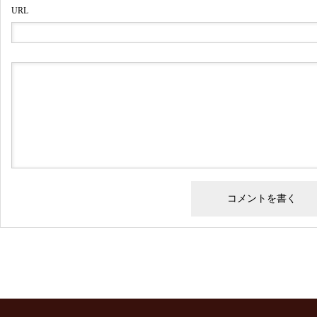
URL
OLIVERPEOPLES
メガネ修理 オリバーピープル
ズ左右テンプルカシメ蝶番修理
依頼品
オリバーピープルズメガネ修理
依頼品