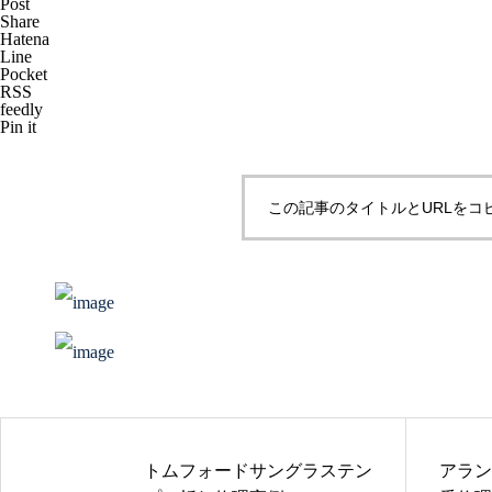
Post
Share
Hatena
Line
Pocket
RSS
メガネ修理 CHANELバネ蝶番
feedly
修理依頼品
Pin it
この記事のタイトルとURLをコ
メガネ修理 CHANELセルブリ
ッジ折れ修理依頼品
CHANELセルテンプル折れ修理
トムフォードサングラステン
アラン
依頼品