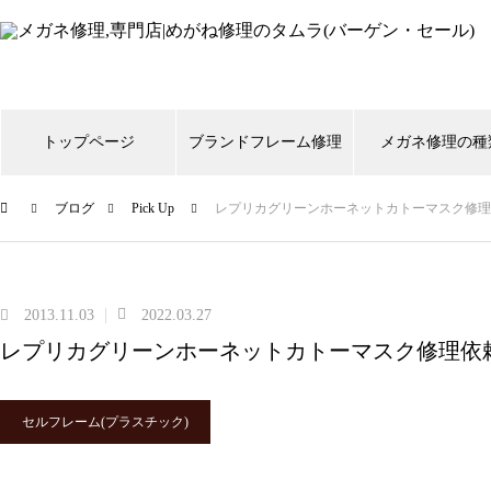
トップページ
ブランドフレーム修理
メガネ修理の種
ブログ
Pick Up
レプリカグリーンホーネットカトーマスク修理
999,9
CHANEL
Gucci
shwood
Ti
スタルクアイズ
トムフォード
リ
2013.11.03
2022.03.27
レプリカグリーンホーネットカトーマスク修理依
メガネ修理 999,9逆Rヒンジ折
れ修理依頼品
セルフレーム(プラスチック)