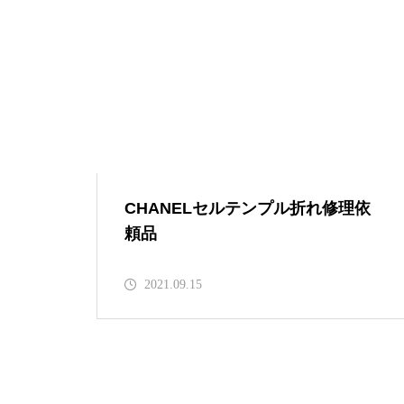
メガネ修理 GUCCIメガネ修理
依頼品
CHANELセルテンプル折れ修理依
頼品
shwoodウッドフレーム修理実例
2021.09.15
Tiffanyセルフレーム埋め込み蝶