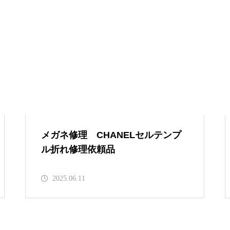
メガネ修理 999,9（フォーナイ
ンズ）メガネ修理依頼品
999,9チタンフレームレンズ留め
金具折れ修理依頼品
メガネ修理 CHANELセルテンプ
ル折れ修理依頼品
2025.06.11
999,9チタンフレーム修理