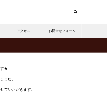
アクセス
お問合せフォーム
オリバーピープルズ
クロムハーツ
泰八郎謹製
金子眼鏡
す★
まった。
メガネ修理 999,9コンビフレー
させていただきます。
ム修理依頼品