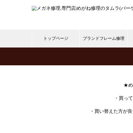
トップページ
ブランドフレーム修理
999,9
CHANEL
Gucci
s
スタルクアイズ
トムフ
★め
・買って
メガネ修理 999,9逆Rヒンジ折
・買い替えた方が良
れ修理依頼品