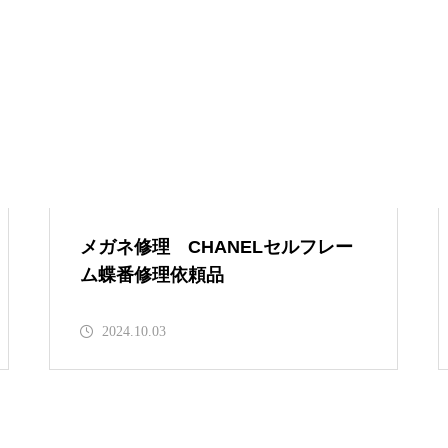
メガネ修理 CHANELセルテン
プル折れ修理依頼品
メガネ修理 CHANELセルフレ
メガネ修理 CHANELセルフレー
ーム蝶番修理依頼品
ム蝶番修理依頼品
2024.10.03
シャネルセルフレームサングラ
ス蝶番修理