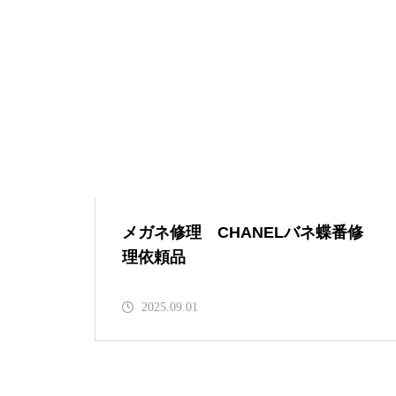
メガネ修理 999,9セルフレーム
ブリッジ折れ修理依頼品
999,9チタンフレームリム切れ修
理品
メガネ修理 CHANELバネ蝶番修
理依頼品
2025.09.01
999,9セルフレームブリッジ折れ
修理