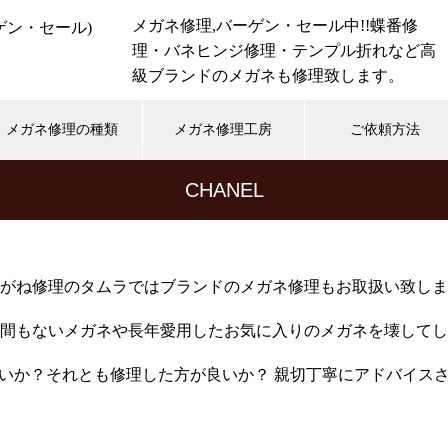
メガネ修理,バーゲン・セール中!!蝶番修
理・バネヒンジ修理・テンプル折れなど高
級ブランドのメガネも修理致します。
メガネ修理の種類
メガネ修理工房
ご依頼方法
CHANEL
hwood
Tiffany
アランミクリ
オークリー
ォード
リンドバーグ
レイバン
小竹長兵衛
がね修理のタムラではブランドのメガネ修理もお取扱い致しま
間もないメガネや長年愛用したお気に入りのメガネを壊してし
メガネ修理 999.9チタンフレー
いか？それとも修理した方が良いか？ 親切丁寧にアドバイス
ム蝶番溶接修理依頼品