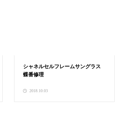
メガネ修理依頼 GUCCIナイロ
ン製フロント枠メタルテンプル
フレーム接ぎ
シャネルセルフレームサングラス
蝶番修理
ウッドフレーム接ぎ修理依頼品
2018.10.03