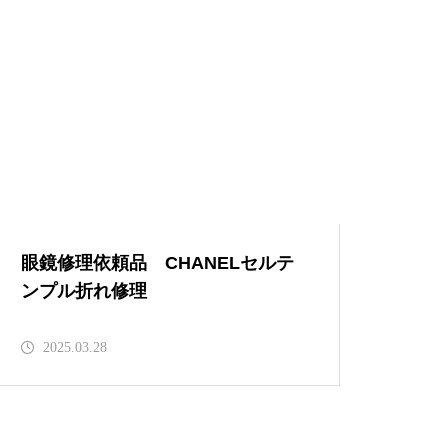
999,9セルフレーム埋め込み逆Ｒ
蝶番修理依頼品
999,9チタンフレーム逆Rヒンジ
溶接修理
眼鏡修理依頼品 CHANELセルテ
ンプル折れ修理
2025.03.28
999.9フォーナインズセルフレー
ムリム折れ修理