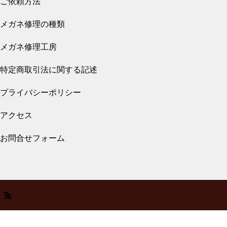
ご依頼方法
2026.07.31
メガネ修理の種類
メガネ修理 クロムハーツバネ蝶番修理依頼
品
メガネ修理 クロムハーツチタ
メガネ修理工房
ンテンプル折れ修理依頼品
特定商取引法に関する記述
プライバシーポリシー
2026.07.27
アクセス
メガネ修理 クロムハーツバネ蝶番修理依頼
スタルクアイズバネ蝶番修理依
品
お問合せフォーム
頼品
2026.07.27
メガネ修理 スタルクバネ蝶番
メガネ修理 999,9逆Rヒンジ折れ修理依頼
修理依頼品