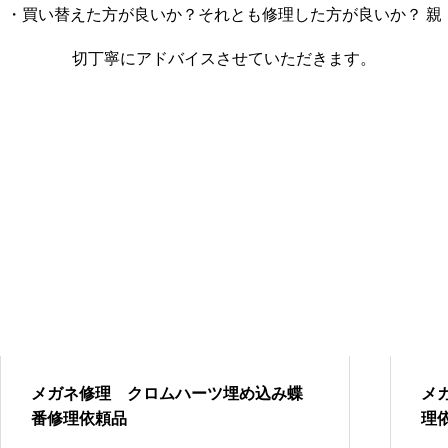
・買い替えた方が良いか？それとも修理した方が良いか？ 親
切丁寧にアドバイスさせていただきます。
メガネ修理 999,9セルフレーム
ブリッジ折れ修理依頼品
999,9チタンフレームリム切れ修
理品
999,9セルフレームブリッジ折れ
メガネ修理 クロムハーツ埋め込み蝶
メ
修理
番修理依頼品
理