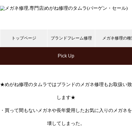
トップページ
ブランドフレーム修理
メガネ修理の種
Pick Up
999,9
CHANEL
Gucci
shwood
Ti
スタルクアイズ
トムフォード
リ
★めがね修理のタムラではブランドのメガネ修理もお取扱い致
します★
メガネ修理 999,9逆Rヒンジ折
・買って間もないメガネや長年愛用したお気に入りのメガネを
れ修理依頼品
壊してしまった。