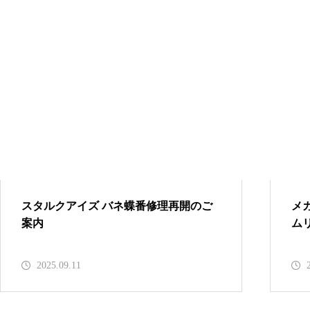
OLIVERPEOPLES
メガネ修理 オリバーピープル
ズ左右テンプルカシメ蝶番修理
依頼品
スタルクアイズ バネ蝶番修理再開のご
メ
案内
ム
オリバーピープルズメガネ修理
2025.09.11
依頼品