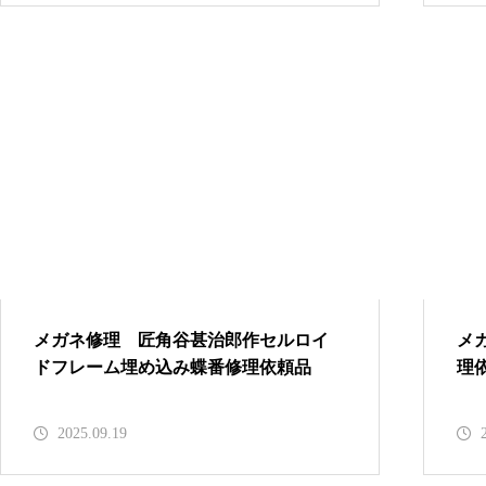
オークリーバッドマンバネ蝶番
修理依頼品
オークリーサングラスばね丁番
修理実例
メガネ修理 匠角谷甚治郎作セルロイ
メ
オークリーハチェットのバネ蝶
ドフレーム埋め込み蝶番修理依頼品
理
番修理
2025.09.19