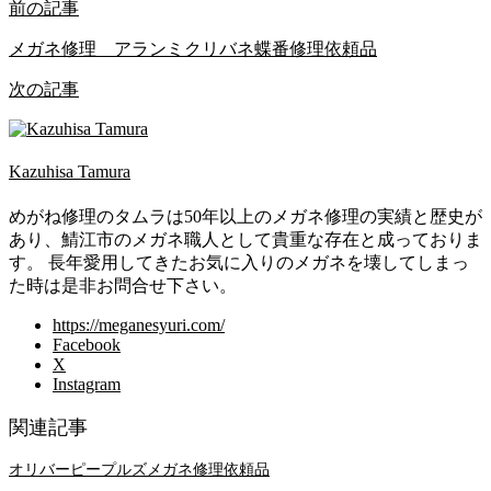
前の記事
メガネ修理 アランミクリバネ蝶番修理依頼品
次の記事
Kazuhisa Tamura
めがね修理のタムラは50年以上のメガネ修理の実績と歴史が
あり、鯖江市のメガネ職人として貴重な存在と成っておりま
す。 長年愛用してきたお気に入りのメガネを壊してしまっ
た時は是非お問合せ下さい。
https://meganesyuri.com/
Facebook
X
Instagram
関連記事
オリバーピープルズメガネ修理依頼品