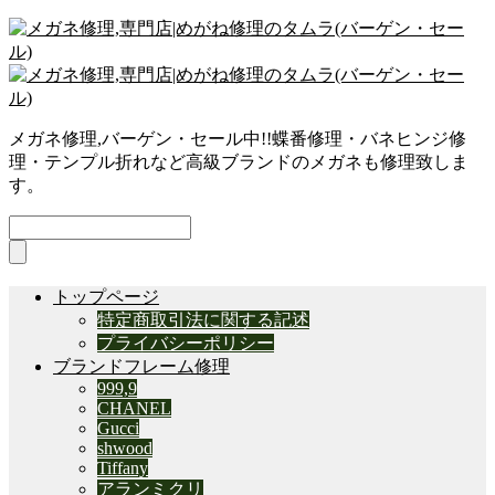
メガネ修理,バーゲン・セール中!!蝶番修理・バネヒンジ修
理・テンプル折れなど高級ブランドのメガネも修理致しま
す。
トップページ
特定商取引法に関する記述
プライバシーポリシー
ブランドフレーム修理
999,9
CHANEL
Gucci
shwood
Tiffany
アランミクリ