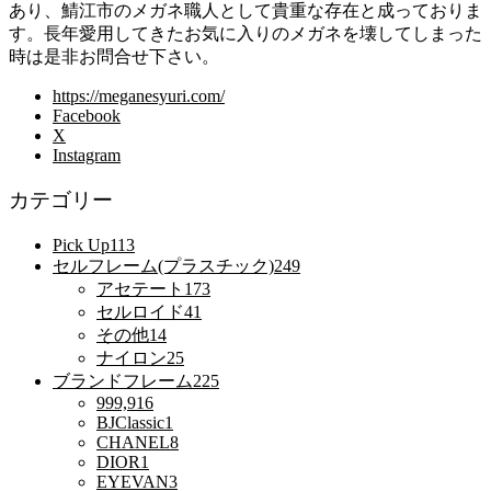
あり、鯖江市のメガネ職人として貴重な存在と成っておりま
す。長年愛用してきたお気に入りのメガネを壊してしまった
時は是非お問合せ下さい。
https://meganesyuri.com/
Facebook
X
Instagram
カテゴリー
Pick Up
113
セルフレーム(プラスチック)
249
アセテート
173
セルロイド
41
その他
14
ナイロン
25
ブランドフレーム
225
999,9
16
BJClassic
1
CHANEL
8
DIOR
1
EYEVAN
3