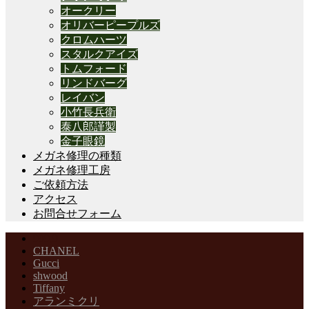
オークリー
オリバーピープルズ
クロムハーツ
スタルクアイズ
トムフォード
リンドバーグ
レイバン
小竹長兵衛
泰八郎謹製
金子眼鏡
メガネ修理の種類
メガネ修理工房
ご依頼方法
アクセス
お問合せフォーム
999,9
CHANEL
Gucci
shwood
Tiffany
アランミクリ