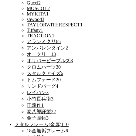
Gucci
2
MOSCOT
2
MYKITA
1
shwood
3
TAYLORWITHRESPECT
1
Tiffany
1
TRACTION
1
アランミクリ
65
アンバレンタイン
2
オークリー
13
オリバーピープルズ
8
クロムハーツ
30
スタルクアイズ
6
トムフォード
20
リンドバーグ
4
レイバン
3
小竹長兵衛
3
正義作
1
泰八郎謹製
22
金子眼鏡
3
メタルフレーム(金属)
110
18金無垢フレーム
6