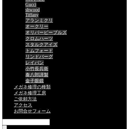
Gucci
shwood
Tiffany
アランミクリ
オークリー
オリバーピープルズ
クロムハーツ
スタルクアイズ
トムフォード
リンドバーグ
レイバン
小竹長兵衛
泰八郎謹製
金子眼鏡
メガネ修理の種類
メガネ修理工房
ご依頼方法
アクセス
お問合せフォーム