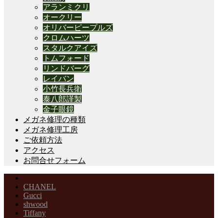
アランミクリ
オークリー
オリバーピープルズ
クロムハーツ
スタルクアイズ
トムフォード
リンドバーグ
レイバン
小竹長兵衛
泰八郎謹製
金子眼鏡
メガネ修理の種類
メガネ修理工房
ご依頼方法
アクセス
お問合せフォーム
999,9
CHANEL
Gucci
shwood
Tiffany