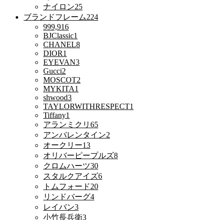
ナイロン
25
ブランドフレーム
224
999,9
16
BJClassic
1
CHANEL
8
DIOR
1
EYEVAN
3
Gucci
2
MOSCOT
2
MYKITA
1
shwood
3
TAYLORWITHRESPECT
1
Tiffany
1
アランミクリ
65
アンバレンタイン
2
オークリー
13
オリバーピープルズ
8
クロムハーツ
30
スタルクアイズ
6
トムフォード
20
リンドバーグ
4
レイバン
3
小竹長兵衛
3