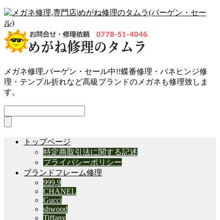
メガネ修理,バーゲン・セール中!!蝶番修理・バネヒンジ修
理・テンプル折れなど高級ブランドのメガネも修理致しま
す。
トップページ
特定商取引法に関する記述
プライバシーポリシー
ブランドフレーム修理
999,9
CHANEL
Gucci
shwood
Tiffany