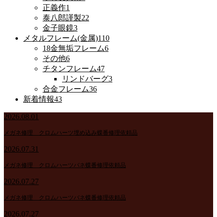
正義作
1
泰八郎謹製
22
金子眼鏡
3
メタルフレーム(金属)
110
18金無垢フレーム
6
その他
6
チタンフレーム
47
リンドバーグ
3
合金フレーム
36
新着情報
43
2026.08.01
メガネ修理 クロムハーツ埋め込み蝶番修理依頼品
2026.07.31
メガネ修理 クロムハーツバネ蝶番修理依頼品
2026.07.27
メガネ修理 クロムハーツバネ蝶番修理依頼品
2026.07.27