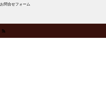
品
お問合せフォーム
メガネ修理 トムフォードセル
リム修理依頼品
2026.07.27
メガネ修理 999,9逆Rヒンジ折れ修理依頼
品
メガネ修理 トムフォードバネ
蝶番修理依頼品
2026.06.17
メガネ修理 MOSCOTメガネ修理依頼品
TOMFORDセルフレーム埋め込