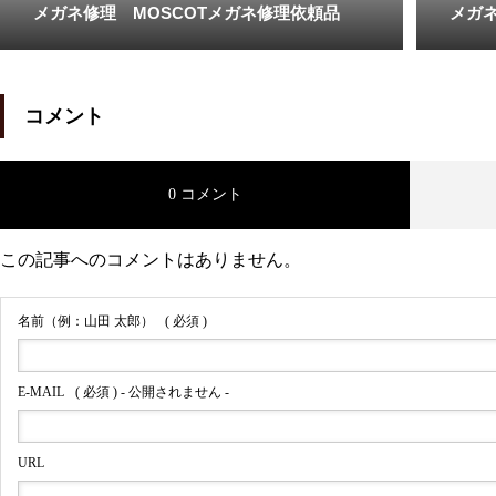
メガネ修理 MOSCOTメガネ修理依頼品
メガ
OLIVERPEOPLES
コメント
0 コメント
メガネ修理 オリバーピープル
ズ左右テンプルカシメ蝶番修理
この記事へのコメントはありません。
依頼品
名前（例：山田 太郎）
( 必須 )
E-MAIL
( 必須 ) - 公開されません -
オリバーピープルズメガネ修理
依頼品
URL