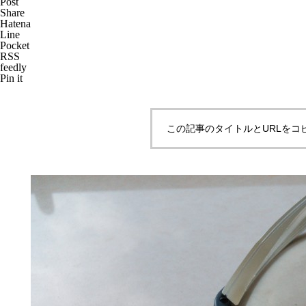
Post
Share
Hatena
Line
Pocket
RSS
メガネ修理 CHANELバネ蝶番
feedly
Pin it
修理依頼品
この記事のタイトルとURLをコ
メガネ修理 CHANELセルブリ
ッジ折れ修理依頼品
CHANELセルテンプル折れ修理
依頼品