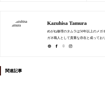
番修理依頼品
Kazuhisa Tamura
メガネ修理 アランミクリクリ
めがね修理のタムラは50年以上のメガ
ングス修理依頼品
ガネ職人として貴重な存在と成っており
メガネを壊してしまった時は是非お問
メガネ修理 アランミクリバネ
関連記事
蝶番修理依頼品
メガネ修理依頼 アランミクリ