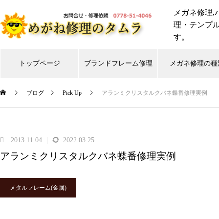
メガネ修理,
理・テンプ
す。
トップページ
ブランドフレーム修理
メガネ修理の種
ブログ
Pick Up
アランミクリスタルクバネ蝶番修理実例
999,9
CHANEL
Gucci
shwood
Ti
スタルクアイズ
トムフォード
リ
2013.11.04
2022.03.25
アランミクリスタルクバネ蝶番修理実例
メガネ修理 999,9逆Rヒンジ折
れ修理依頼品
メタルフレーム(金属)