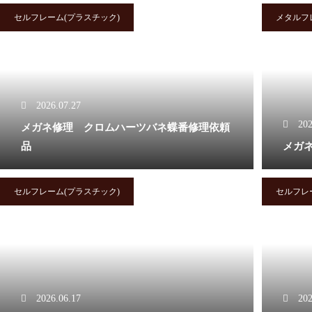
オークリーバッドマンバネ蝶番
セルフレーム(プラスチック)
メタルフ
修理依頼品
2026.07.27
オークリーサングラスばね丁番
202
メガネ修理 クロムハーツバネ蝶番修理依頼
修理実例
品
メガネ
セルフレーム(プラスチック)
セルフレ
オークリーハチェットのバネ蝶
番修理
2026.06.17
202