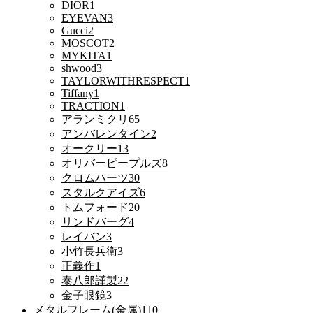
DIOR
1
EYEVAN
3
Gucci
2
MOSCOT
2
MYKITA
1
shwood
3
TAYLORWITHRESPECT
1
Tiffany
1
TRACTION
1
アランミクリ
65
アンバレンタイン
2
オークリー
13
オリバーピープルズ
8
クロムハーツ
30
スタルクアイズ
6
トムフォード
20
リンドバーグ
4
レイバン
3
小竹長兵衛
3
正義作
1
泰八郎謹製
22
金子眼鏡
3
メタルフレーム(金属)
110