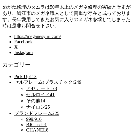
めがね修理のタムラは50年以上のメガネ修理の実績と歴史が
あり、鯖江市のメガネ職人として貴重な存在と成っておりま
す。長年愛用してきたお気に入りのメガネを壊してしまった
時は是非お問合せ下さい。
https://meganesyuri.com/
Facebook
X
Instagram
カテゴリー
Pick Up
113
セルフレーム(プラスチック)
249
アセテート
173
セルロイド
41
その他
14
ナイロン
25
ブランドフレーム
225
999,9
16
BJClassic
1
CHANEL
8