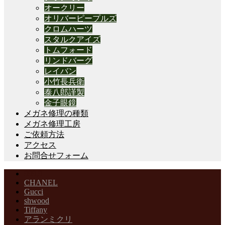
オークリー
オリバーピープルズ
クロムハーツ
スタルクアイズ
トムフォード
リンドバーグ
レイバン
小竹長兵衛
泰八郎謹製
金子眼鏡
メガネ修理の種類
メガネ修理工房
ご依頼方法
アクセス
お問合せフォーム
999,9
CHANEL
Gucci
shwood
Tiffany
アランミクリ