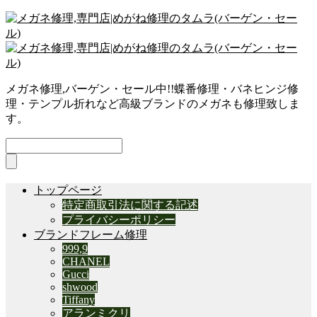
メガネ修理,バーゲン・セール中!!蝶番修理・バネヒンジ修
理・テンプル折れなど高級ブランドのメガネも修理致しま
す。
トップページ
特定商取引法に関する記述
プライバシーポリシー
ブランドフレーム修理
999,9
CHANEL
Gucci
shwood
Tiffany
アランミクリ