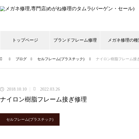
トップページ
ブランドフレーム修理
メガネ修理の種
ブログ
セルフレーム(プラスチック)
ナイロン樹脂フレーム接
999,9
CHANEL
Gucci
shwood
Ti
スタルクアイズ
トムフォード
リ
2018.10.10
2022.03.26
ナイロン樹脂フレーム接ぎ修理
メガネ修理 999,9逆Rヒンジ折
れ修理依頼品
セルフレーム(プラスチック)