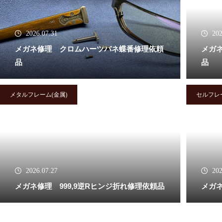
メガネ修理 クロムハーツ埋め
2026.07.31
202
込み蝶番修理依頼品
メガネ修理 クロムハーツバネ蝶番修理依頼
メガ
品
品
メタルフレーム(金属)
セルフレ
メガネ修理 クロムハーツセル
フレーム修理依頼品
2026.07.27
202
メガネ修理 999,9逆Rヒンジ折れ修理依頼品
メガネ
メガネ修理 クロムハーツテン
プル中芯折れ修理依頼品