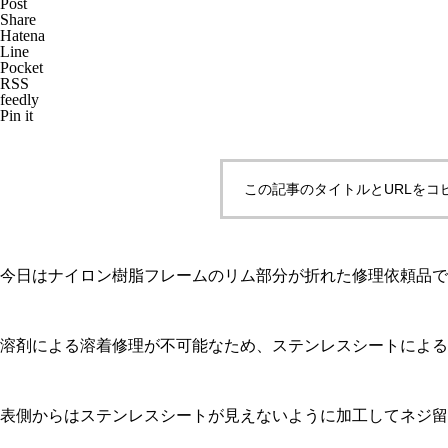
Post
Share
Hatena
Line
Pocket
RSS
メガネ修理 CHANELバネ蝶番
feedly
修理依頼品
Pin it
この記事のタイトルとURLをコ
メガネ修理 CHANELセルブリ
ッジ折れ修理依頼品
今日はナイロン樹脂フレームのリム部分が折れた修理依頼品で
溶剤による溶着修理が不可能なため、ステンレスシートによる
CHANELセルテンプル折れ修理
表側からはステンレスシートが見えないように加工してネジ留
依頼品