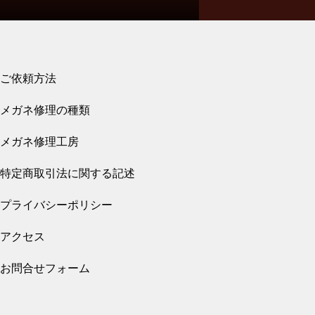
み蝶番修理
ご依頼方法
トムフォードセルフレームブリ
2026.08.01
メガネ修理の種類
ッジ折れ修理
メガネ修理 クロムハーツ埋め込み蝶番修理
依頼品
メガネ修理工房
特定商取引法に関する記述
プライバシーポリシー
メガネ修理 リンドバーグメガ
ネ修理依頼品
2026.07.31
アクセス
メガネ修理 クロムハーツバネ蝶番修理依頼
品
お問合せフォーム