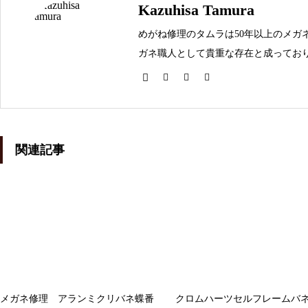
Kazuhisa Tamura
オークリーバッドマンバネ蝶番
修理依頼品
めがね修理のタムラは50年以上のメガ
ガネ職人として貴重な存在と成っており
メガネを壊してしまった時は是非お問
オークリーサングラスばね丁番
修理実例
関連記事
オークリーハチェットのバネ蝶
番修理
メガネ修理 アランミクリバネ蝶番
クロムハーツセルフレームバ