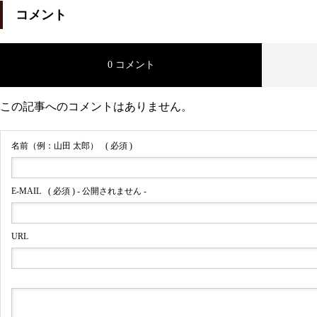
コメント
メガネ修理 クロムハーツチタ
0 コメント
ンテンプル折れ修理依頼品
この記事へのコメントはありません。
名前（例：山田 太郎）
( 必須 )
スタルクアイズバネ蝶番修理依
E-MAIL
( 必須 ) - 公開されません -
頼品
URL
メガネ修理 スタルクバネ蝶番
修理依頼品