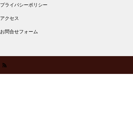
プライバシーポリシー
2026.07.27
アクセス
メガネ修理 クロムハーツバネ蝶番修理依頼
品
お問合せフォーム
メガネ修理 トムフォードセル
リム修理依頼品
2026.07.27
メガネ修理 999,9逆Rヒンジ折れ修理依頼
メガネ修理 トムフォードバネ
品
蝶番修理依頼品
2026.06.17
TOMFORDセルフレーム埋め込
メガネ修理 MOSCOTメガネ修理依頼品