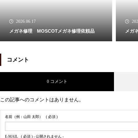
OLIVERPEOPLES
2026.06.17
202
メガネ修理 MOSCOTメガネ修理依頼品
メガ
メガネ修理 オリバーピープル
コメント
ズ左右テンプルカシメ蝶番修理
依頼品
0 コメント
この記事へのコメントはありません。
オリバーピープルズメガネ修理
名前（例：山田 太郎）
( 必須 )
依頼品
E-MAIL
( 必須 ) - 公開されません -