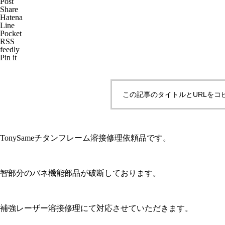
Post
Share
Hatena
Line
Pocket
RSS
メガネ修理 CHANELバネ蝶番
feedly
Pin it
修理依頼品
この記事のタイトルとURLをコ
メガネ修理 CHANELセルブリ
ッジ折れ修理依頼品
TonySameチタンフレーム溶接修理依頼品です。
智部分のバネ機能部品が破断しております。
CHANELセルテンプル折れ修理
補強レーザー溶接修理にて対応させていただきます。
依頼品