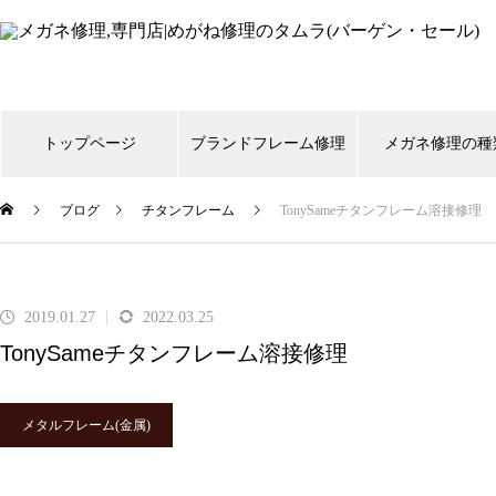
トップページ
ブランドフレーム修理
メガネ修理の種
ブログ
チタンフレーム
TonySameチタンフレーム溶接修理
999,9
CHANEL
Gucci
shwood
Ti
スタルクアイズ
トムフォード
リ
2019.01.27
2022.03.25
TonySameチタンフレーム溶接修理
メガネ修理 999,9逆Rヒンジ折
れ修理依頼品
メタルフレーム(金属)