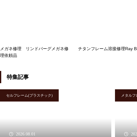
バネ蝶番修理品
メガネ修理 アランミクリセル
メガネ修理 リンドバーグメガネ修
チタンフレーム溶接修理Ray B
理依頼品
テンプル折れ修理依頼品
特集記事
メガネ修理 オークリーハチェ
セルフレーム(プラスチック)
メタルフ
ットバネ蝶番修理依頼品
2026.08.01
202