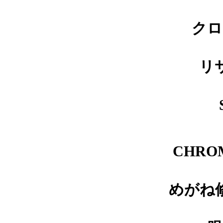
バネ蝶番修理品
クロ
リ
メガネ修理 アランミクリセル
テンプル折れ修理依頼品
CHRO
メガネ修理 オークリーハチェ
ットバネ蝶番修理依頼品
めがね