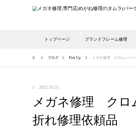
トップページ
ブランドフレーム修理
ブログ
Pick Up
メガネ修理 クロムハーツ
999,9
CHANEL
Gucci
s
スタルクアイズ
トムフ
2025.10.25
メガネ修理 クロ
メガネ修理 999,9逆Rヒンジ折
折れ修理依頼品
れ修理依頼品