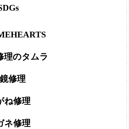
SDGs
MEHEARTS
アランミクリバネ蝶番修理依頼
品
修理のタムラ
鏡修理
メガネ修理 アランミクリバネ
蝶番修理依頼品
がね修理
ガネ修理
メガネ修理 アランミクリバネ