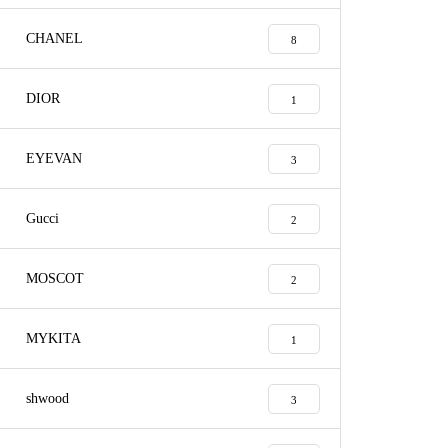
CHANEL
8
DIOR
1
EYEVAN
3
Gucci
2
MOSCOT
shwoodばね丁番修理実例
2
MYKITA
1
shwood
3