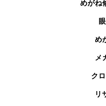
めがね
眼
メガネ修理 GUCCIメガネ修理
依頼品
め
メ
shwoodウッドフレーム修理実例
クロ
リ
Tiffanyセルフレーム埋め込み蝶