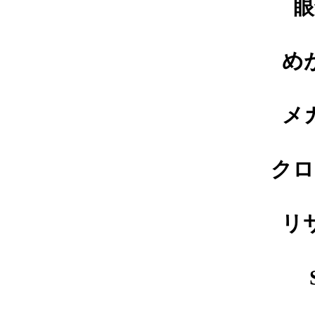
眼
オークリーバッドマンバネ蝶番
修理依頼品
め
メ
オークリーサングラスばね丁番
修理実例
クロ
リ
オークリーハチェットのバネ蝶
番修理