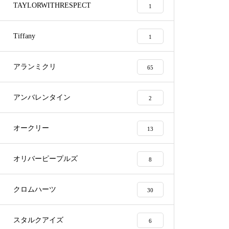
TAYLORWITHRESPECT
1
Tiffany
1
アランミクリ
65
アランミクリメガネ修理依頼品
アンバレンタイン
2
オークリー
13
メガネ修理 アランミクリバネ
オリバーピープルズ
8
蝶番修理依頼品
クロムハーツ
30
スタルクアイズ
6
メガネ修理 アランミクリバネ