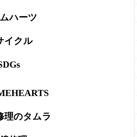
蝶番修理依頼品
ムハーツ
サイクル
メガネ修理 アランミクリセル
テンプル折れ修理依頼品
SDGs
MEHEARTS
メガネ修理 オークリーサング
ラスバネ蝶番修理依頼品
修理のタムラ