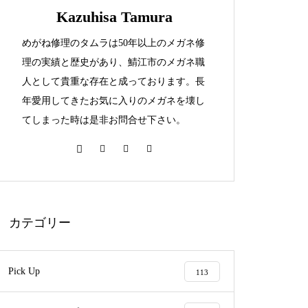
Kazuhisa Tamura
めがね修理のタムラは50年以上のメガネ修
999,9セルフレーム埋め込み逆Ｒ
理の実績と歴史があり、鯖江市のメガネ職
蝶番修理依頼品
人として貴重な存在と成っております。長
年愛用してきたお気に入りのメガネを壊し
てしまった時は是非お問合せ下さい。
999,9チタンフレーム逆Rヒンジ
溶接修理
カテゴリー
999.9フォーナインズセルフレー
Pick Up
113
ムリム折れ修理