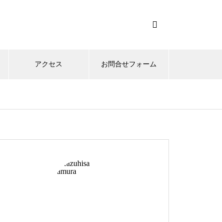
アクセス
お問合せフォーム
オリバーピープルズ
クロムハーツ
泰八郎謹製
金子眼鏡
メガネ修理 999,9コンビフレー
ム修理依頼品