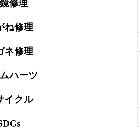
鏡修理
オークリーハチェットバネ部品
修理
がね修理
ガネ修理
オークリーハチェットバネ蝶番
修理依頼品
ムハーツ
サイクル
オークリーサングラスばね丁番
修理実例
SDGs