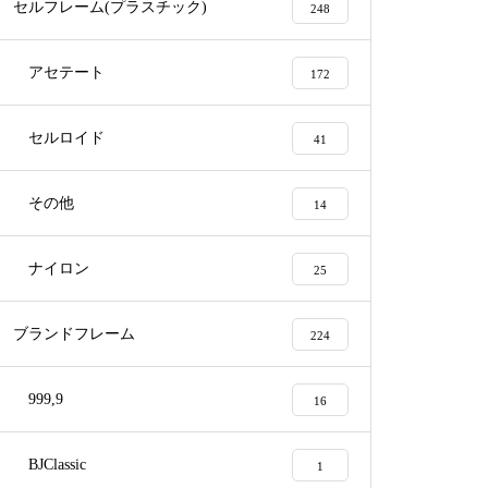
セルフレーム(プラスチック)
248
アセテート
172
眼鏡修理依頼品 CHANELセル
テンプル折れ修理
セルロイド
41
その他
14
メガネ修理 CHANELセルテン
ナイロン
25
プル折れ修理依頼品
ブランドフレーム
224
999,9
16
BJClassic
1