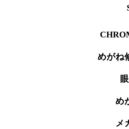
番修理依頼品
CHRO
メガネ修理 アランミクリクリ
ングス修理依頼品
めがね
眼
メガネ修理 アランミクリバネ
蝶番修理依頼品
め
メ
メガネ修理依頼 アランミクリ