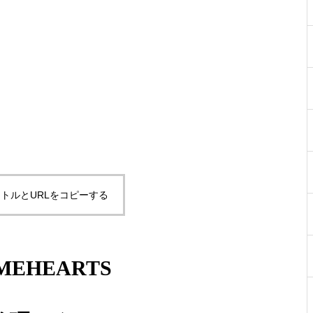
メガネ修理 CHANELセルテン
プル折れ修理依頼品
メガネ修理 CHANELセルフレ
ーム蝶番修理依頼品
トルとURLをコピーする
MEHEARTS
シャネルセルフレームサングラ
ス蝶番修理