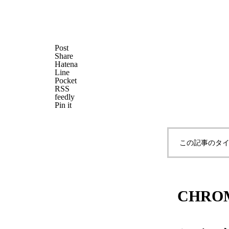
メガネ修理 CHANELバネ蝶番
Post
Share
修理依頼品
Hatena
Line
Pocket
RSS
feedly
Pin it
メガネ修理 CHANELセルブリ
ッジ折れ修理依頼品
この記事のタイ
CHRO
CHANELセルテンプル折れ修理
依頼品