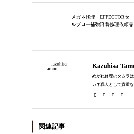
メガネ修理 EFFECTORセ
OLIVERPEOPLES
ルブロー補強溶着修理依頼品
メガネ修理 オリバーピープル
Kazuhisa Tam
ズ左右テンプルカシメ蝶番修理
依頼品
めがね修理のタムラは
ガネ職人として貴重な
メガネを壊してしまっ
オリバーピープルズメガネ修理
依頼品
関連記事