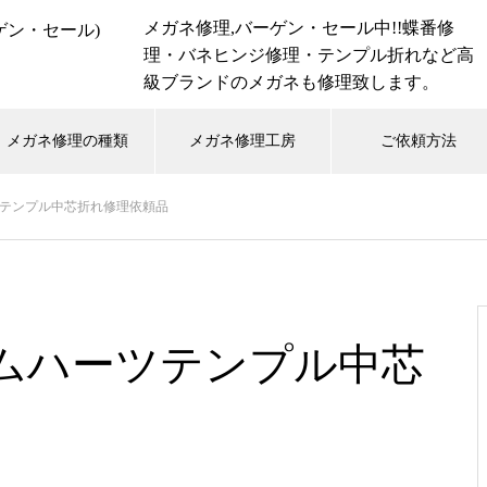
メガネ修理,バーゲン・セール中!!蝶番修
理・バネヒンジ修理・テンプル折れなど高
級ブランドのメガネも修理致します。
メガネ修理の種類
メガネ修理工房
ご依頼方法
テンプル中芯折れ修理依頼品
hwood
Tiffany
アランミクリ
オークリー
ォード
リンドバーグ
レイバン
小竹長兵衛
ムハーツテンプル中芯
メガネ修理 999.9チタンフレー
ム蝶番溶接修理依頼品