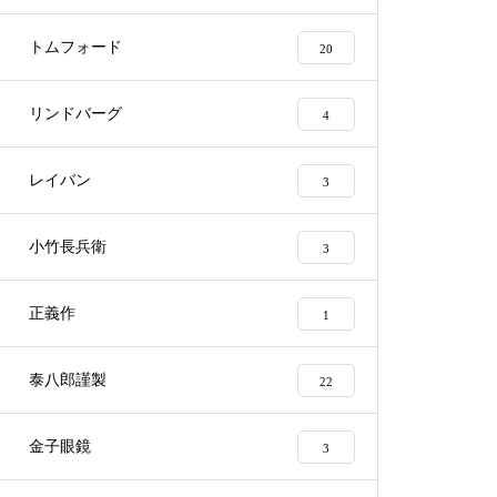
蝶番修理依頼品
トムフォード
20
リンドバーグ
4
メガネ修理 オークリーバット
レイバン
3
マンバネ蝶番修理依頼品
小竹長兵衛
3
正義作
1
オークリーサングラス蝶番駒修
理依頼品
泰八郎謹製
22
金子眼鏡
3