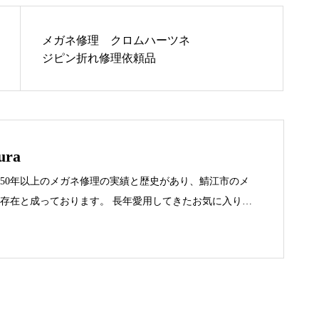
メガネ修理 オリバーピープル
メガネ修理 クロムハーツネ
ズセルフレーム埋め込み蝶番修
ジピン折れ修理依頼品
理依頼品
メガネ修理 オリバーピープル
ura
ズカシメ蝶番修理依頼品
50年以上のメガネ修理の実績と歴史があり、鯖江市のメ
存在と成っております。 長年愛用してきたお気に入りの
た時は是非お問合せ下さい。
オリバーピープルズスパルタテ
ンプル駒折れ修理依頼品