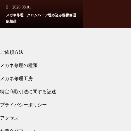
2026.08.01
メガネ修理 クロムハーツ埋め込み蝶番修理
依頼品
メガネ修理 トムフォードセル
リム修理依頼品
ご依頼方法
2026.07.31
メガネ修理の種類
メガネ修理 クロムハーツバネ蝶番修理依頼
品
メガネ修理工房
メガネ修理 トムフォードバネ
蝶番修理依頼品
特定商取引法に関する記述
プライバシーポリシー
2026.07.27
アクセス
メガネ修理 クロムハーツバネ蝶番修理依頼
TOMFORDセルフレーム埋め込
品