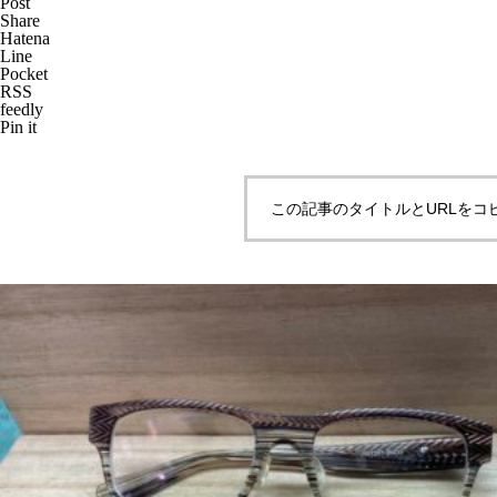
Post
Share
Hatena
Line
Pocket
RSS
メガネ修理 CHANELバネ蝶番
feedly
Pin it
修理依頼品
この記事のタイトルとURLをコ
メガネ修理 CHANELセルブリ
ッジ折れ修理依頼品
CHANELセルテンプル折れ修理
依頼品