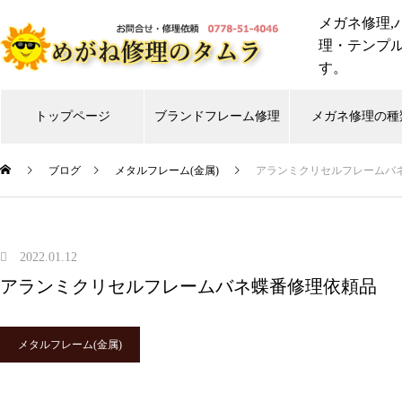
メガネ修理,
理・テンプ
す。
トップページ
ブランドフレーム修理
メガネ修理の種
ブログ
メタルフレーム(金属)
アランミクリセルフレームバ
999,9
CHANEL
Gucci
shwood
Ti
スタルクアイズ
トムフォード
リ
2022.01.12
アランミクリセルフレームバネ蝶番修理依頼品
メガネ修理 999,9逆Rヒンジ折
れ修理依頼品
メタルフレーム(金属)