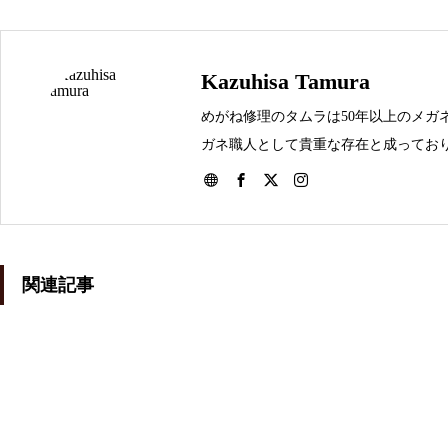
バネ蝶番修理品
Kazuhisa Tamura
めがね修理のタムラは50年以上のメガ
ガネ職人として貴重な存在と成っており
メガネ修理 アランミクリセル
メガネを壊してしまった時は是非お問
テンプル折れ修理依頼品
関連記事
メガネ修理 オークリーハチェ
ットバネ蝶番修理依頼品