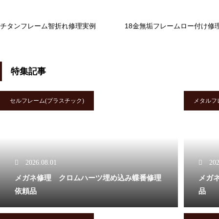
オークリーバッドマンバネ蝶番
修理依頼品
チタンフレーム智折れ修理実例
18金無垢フレームロー付け修
特集記事
オークリーサングラスばね丁番
修理実例
セルフレーム(プラスチック)
メタルフ
2026.08.01
202
オークリーハチェットのバネ蝶
メガネ修理 クロムハーツ埋め込み蝶番修理
メガ
番修理
依頼品
品