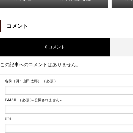
メガネ修理 クロムハーツ埋め
コメント
込み蝶番修理依頼品
0 コメント
この記事へのコメントはありません。
メガネ修理 クロムハーツセル
フレーム修理依頼品
名前（例：山田 太郎）
( 必須 )
E-MAIL
( 必須 ) - 公開されません -
メガネ修理 クロムハーツテン
URL
プル中芯折れ修理依頼品