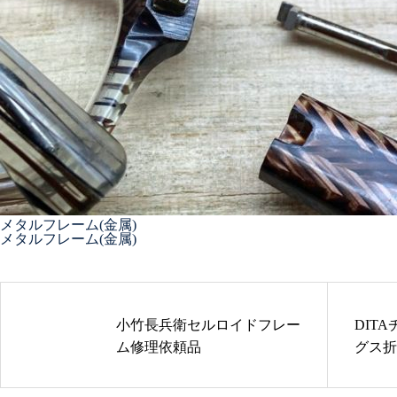
番修理依頼品
メガネ修理 アランミクリクリ
ングス修理依頼品
メタルフレーム(金属)
メタルフレーム(金属)
メガネ修理 アランミクリバネ
蝶番修理依頼品
小竹長兵衛セルロイドフレー
DIT
ム修理依頼品
グス折
メガネ修理依頼 アランミクリ