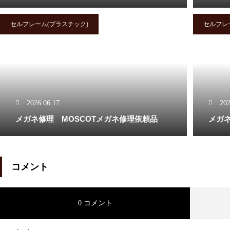
オークリーバッドマンバネ蝶番
セルフレーム(プラスチック)
セルフレ
修理依頼品
オークリーサングラスばね丁番
2026.06.17
202
修理実例
メガネ修理 MOSCOTメガネ修理依頼品
メガ
コメント
オークリーハチェットのバネ蝶
番修理
0 コメント