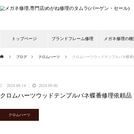
トップページ
ブランドフレーム修理
メガネ修理の種
ブログ
クロムハーツ
クロムハーツウッドテンプルバネ蝶番
999,9
CHANEL
Gucci
shwood
Ti
スタルクアイズ
トムフォード
リ
2024.08.14
2024.09.06
クロムハーツウッドテンプルバネ蝶番修理依頼品
メガネ修理 999,9逆Rヒンジ折
れ修理依頼品
クロムハーツ