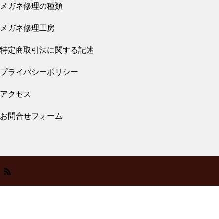
メガネ修理の種類
メガネ修理 クロムハーツバネ蝶番修理依頼
品
メガネ修理工房
メガネ修理 クロムハーツチタ
特定商取引法に関する記述
ンテンプル折れ修理依頼品
プライバシーポリシー
2026.07.27
アクセス
メガネ修理 クロムハーツバネ蝶番修理依頼
品
お問合せフォーム
スタルクアイズバネ蝶番修理依
頼品
2026.07.27
メガネ修理 999,9逆Rヒンジ折れ修理依頼
メガネ修理 スタルクバネ蝶番
品
修理依頼品