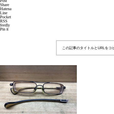
Post
Share
Hatena
Line
Pocket
RSS
メガネ修理 CHANELバネ蝶番
feedly
Pin it
修理依頼品
この記事のタイトルとURLをコ
メガネ修理 CHANELセルブリ
ッジ折れ修理依頼品
CHANELセルテンプル折れ修理
依頼品