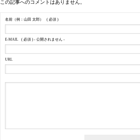
この記事へのコメントはありません。
OLIVERPEOPLES
名前（例：山田 太郎）
( 必須 )
E-MAIL
( 必須 ) - 公開されません -
メガネ修理 オリバーピープル
URL
ズ左右テンプルカシメ蝶番修理
依頼品
オリバーピープルズメガネ修理
依頼品