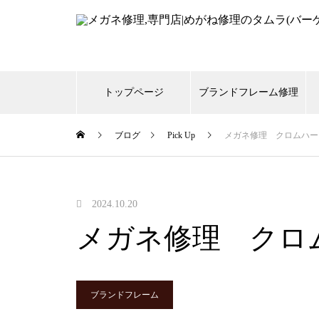
トップページ
ブランドフレーム修理
ブログ
Pick Up
メガネ修理 クロムハー
999,9
CHANEL
Gucci
s
スタルクアイズ
トムフ
2024.10.20
メガネ修理 クロ
メガネ修理 999,9逆Rヒンジ折
れ修理依頼品
ブランドフレーム