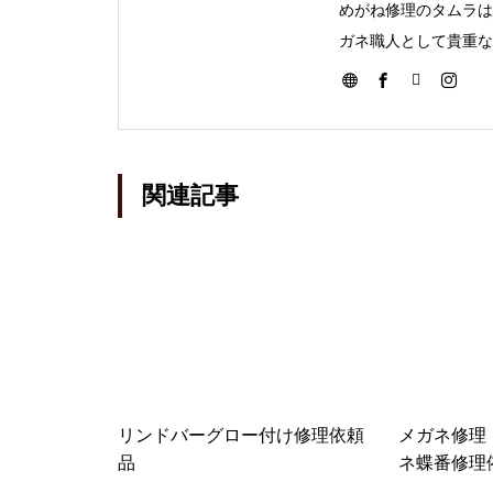
めがね修理のタムラは
オークリーバッドマンバネ蝶番
ガネ職人として貴重な
修理依頼品
メガネを壊してしまっ
関連記事
オークリーサングラスばね丁番
修理実例
オークリーハチェットのバネ蝶
番修理
リンドバーグロー付け修理依頼
メガネ修理
品
ネ蝶番修理