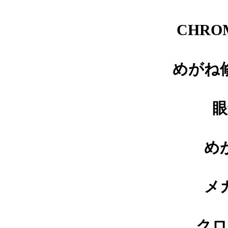
番修理依頼品
CHRO
めがね
メガネ修理 アランミクリクリ
ングス修理依頼品
眼
め
メガネ修理 アランミクリバネ
蝶番修理依頼品
メ
クロ
メガネ修理依頼 アランミクリ