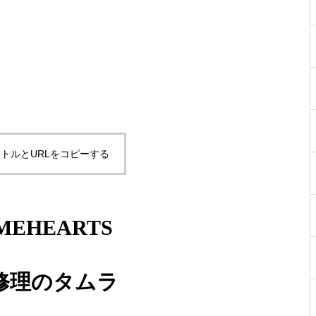
メガネ修理 CHANELセルテン
プル折れ修理依頼品
トルとURLをコピーする
メガネ修理 CHANELセルフレ
ーム蝶番修理依頼品
MEHEARTS
修理のタムラ
シャネルセルフレームサングラ
ス蝶番修理