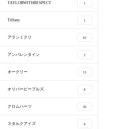
TAYLORWITHRESPECT
1
Tiffany
1
アランミクリ
65
アランミクリメガネ修理依頼品
アンバレンタイン
2
オークリー
13
メガネ修理 アランミクリバネ
オリバーピープルズ
8
蝶番修理依頼品
クロムハーツ
30
スタルクアイズ
6
メガネ修理 アランミクリバネ