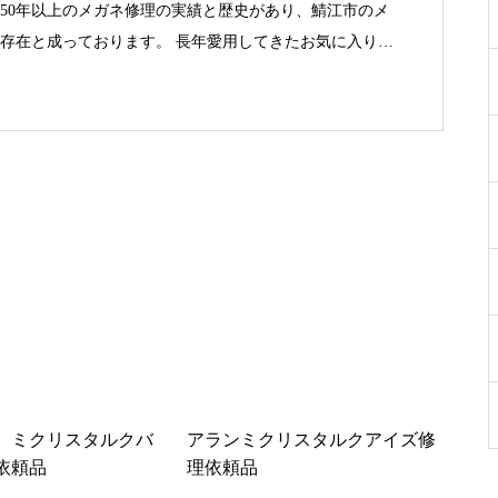
50年以上のメガネ修理の実績と歴史があり、鯖江市のメ
オークリーハチェットバネ部品
存在と成っております。 長年愛用してきたお気に入りの
修理
た時は是非お問合せ下さい。
オークリーハチェットバネ蝶番
修理依頼品
オークリーサングラスばね丁番
修理実例
 ミクリスタルクバ
アランミクリスタルクアイズ修
依頼品
理依頼品