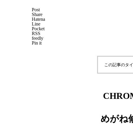
Post
Share
Hatena
Line
メガネ修理 CHANELバネ蝶番
Pocket
RSS
修理依頼品
feedly
Pin it
この記事のタイ
メガネ修理 CHANELセルブリ
ッジ折れ修理依頼品
CHRO
めがね
CHANELセルテンプル折れ修理
依頼品