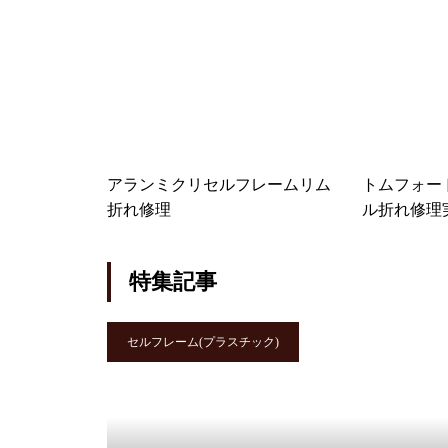
OLIVERPEOPLES
アランミクリセルフレームリム
トムフォー
メガネ修理 オリバーピープル
折れ修理
ル折れ修理
ズ左右テンプルカシメ蝶番修理
依頼品
特集記事
セルフレーム(プラスチック)
オリバーピープルズメガネ修理
依頼品