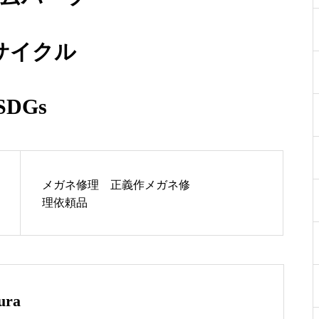
蝶番修理依頼品
サイクル
SDGs
メガネ修理 アランミクリセル
テンプル折れ修理依頼品
メガネ修理 正義作メガネ修
理依頼品
メガネ修理 オークリーサング
ラスバネ蝶番修理依頼品
ura