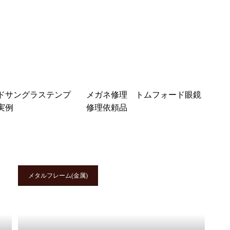
メガネ修理 オリバーピープル
ズセルフレーム埋め込み蝶番修
理依頼品
ドサングラステンプ
メガネ修理 トムフォード眼鏡
メガネ修理 オリバーピープル
実例
修理依頼品
ズカシメ蝶番修理依頼品
メタルフレーム(金属)
オリバーピープルズスパルタテ
ンプル駒折れ修理依頼品