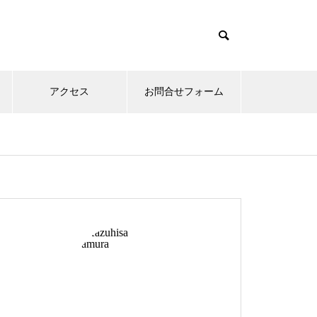
アクセス
お問合せフォーム
オリバーピープルズ
クロムハーツ
泰八郎謹製
金子眼鏡
メガネ修理 999,9コンビフレー
ム修理依頼品