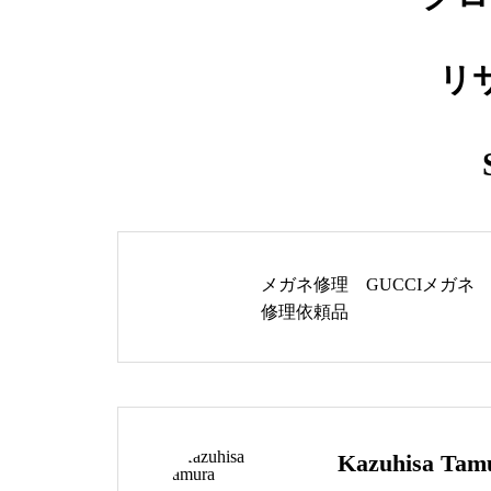
バネ蝶番修理品
リ
メガネ修理 アランミクリセル
テンプル折れ修理依頼品
メガネ修理 GUCCIメガネ
修理依頼品
メガネ修理 オークリーハチェ
ットバネ蝶番修理依頼品
Kazuhisa Tam