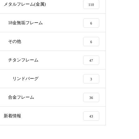
メタルフレーム(金属)
110
オークリーサングラス
18金無垢フレーム
6
その他
6
オークリーメタルフレームバネ
チタンフレーム
47
蝶番修理
リンドバーグ
3
合金フレーム
36
オークリーサングラスハチェッ
トバネヒンジ部品修理実例
新着情報
43