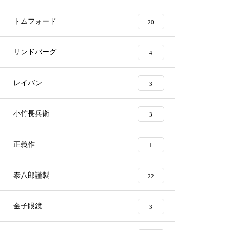
蝶番修理依頼品
トムフォード
20
リンドバーグ
4
メガネ修理 オークリーバット
レイバン
3
マンバネ蝶番修理依頼品
小竹長兵衛
3
正義作
1
オークリーサングラス蝶番駒修
理依頼品
泰八郎謹製
22
金子眼鏡
3