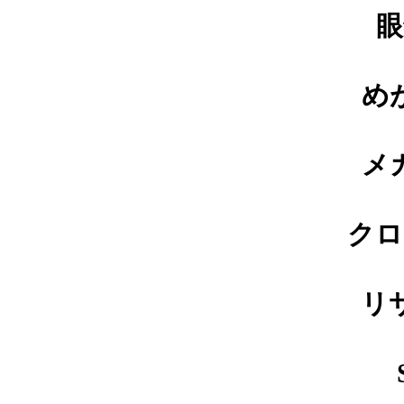
眼
め
メガネ修理 GUCCIメガネ修理
依頼品
メ
クロ
shwoodウッドフレーム修理実例
リ
Tiffanyセルフレーム埋め込み蝶