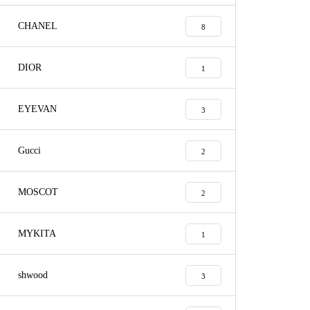
CHANEL
8
DIOR
1
EYEVAN
3
Gucci
2
MOSCOT
shwoodばね丁番修理実例
2
MYKITA
1
shwood
3