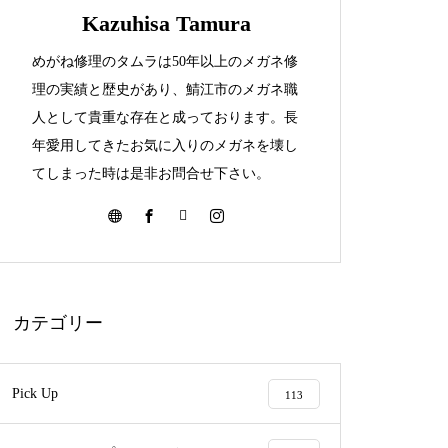
Kazuhisa Tamura
めがね修理のタムラは50年以上のメガネ修
999,9セルフレーム埋め込み逆Ｒ
理の実績と歴史があり、鯖江市のメガネ職
蝶番修理依頼品
人として貴重な存在と成っております。長
年愛用してきたお気に入りのメガネを壊し
てしまった時は是非お問合せ下さい。
999,9チタンフレーム逆Rヒンジ
溶接修理
カテゴリー
999.9フォーナインズセルフレー
Pick Up
113
ムリム折れ修理