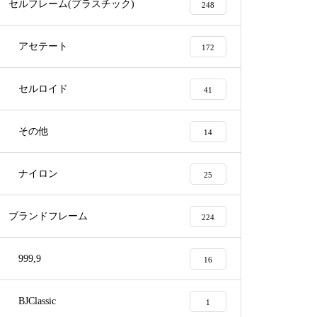
セルフレーム(プラスチック)
248
アセテート
172
眼鏡修理依頼品 CHANELセル
テンプル折れ修理
セルロイド
41
その他
14
メガネ修理 CHANELセルテン
ナイロン
25
プル折れ修理依頼品
ブランドフレーム
224
999,9
16
BJClassic
1