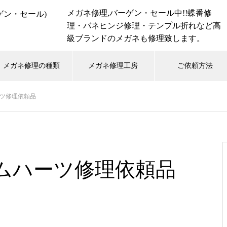
メガネ修理,バーゲン・セール中!!蝶番修
理・バネヒンジ修理・テンプル折れなど高
級ブランドのメガネも修理致します。
メガネ修理の種類
メガネ修理工房
ご依頼方法
ツ修理依頼品
hwood
Tiffany
アランミクリ
オークリー
ォード
リンドバーグ
レイバン
小竹長兵衛
ムハーツ修理依頼品
メガネ修理 999.9チタンフレー
ム蝶番溶接修理依頼品